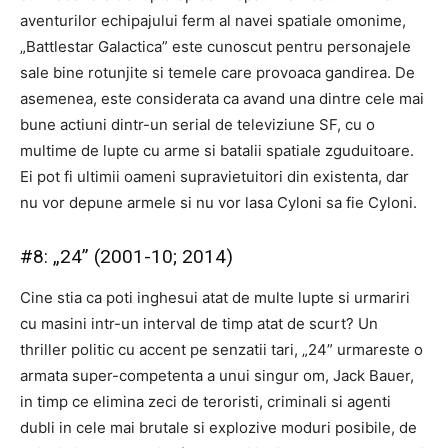
aventurilor echipajului ferm al navei spatiale omonime,
„Battlestar Galactica” este cunoscut pentru personajele
sale bine rotunjite si temele care provoaca gandirea. De
asemenea, este considerata ca avand una dintre cele mai
bune actiuni dintr-un serial de televiziune SF, cu o
multime de lupte cu arme si batalii spatiale zguduitoare.
Ei pot fi ultimii oameni supravietuitori din existenta, dar
nu vor depune armele si nu vor lasa Cyloni sa fie Cyloni.
#8: „24” (2001-10; 2014)
Cine stia ca poti inghesui atat de multe lupte si urmariri
cu masini intr-un interval de timp atat de scurt? Un
thriller politic cu accent pe senzatii tari, „24” urmareste o
armata super-competenta a unui singur om, Jack Bauer,
in timp ce elimina zeci de teroristi, criminali si agenti
dubli in cele mai brutale si explozive moduri posibile, de