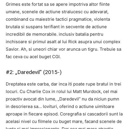
Grimes este fortat sa se apere impotriva altor fiinte
umane, scenele de actiune stralucesc cu adevarat,
combinand cu maiestrie tactici pragmatice, violenta
brutala si suspans terifiant in secvente de actiune
incredibil de memorabile. inclusiv batalia pentru
inchisoare si primul asalt al lui Rick asupra unui complex
Savior. Ah, si uneori chiar vor arunca un tigru. Trebuie sa
fac ceva cu acel buget CGI.
#2: „Daredevil” (2015-)
Dreptatea este oarba, dar inca iti poate rupe bratul in trei
locuri. Cu Charlie Cox in rolul lui Matt Murdock, cel mai
proactiv avocat din lume, „Daredevil” nu da niciun pumn
in descrierea sa… lovituri, oferind o actiune uimitoare
aproape in fiecare episod. Coregrafia si cascadorii sunt la
acelasi nivel cu filmele cu buget mare, facand scenele de
lupta si mai impresionante. Dar cea mai mare atractie