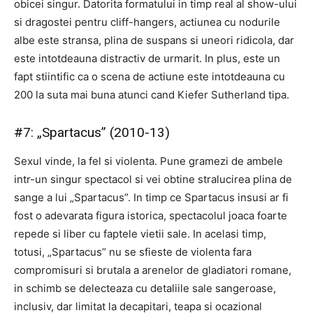
obicei singur. Datorita formatului in timp real al show-ului
si dragostei pentru cliff-hangers, actiunea cu nodurile
albe este stransa, plina de suspans si uneori ridicola, dar
este intotdeauna distractiv de urmarit. In plus, este un
fapt stiintific ca o scena de actiune este intotdeauna cu
200 la suta mai buna atunci cand Kiefer Sutherland tipa.
#7: „Spartacus” (2010-13)
Sexul vinde, la fel si violenta. Pune gramezi de ambele
intr-un singur spectacol si vei obtine stralucirea plina de
sange a lui „Spartacus”. In timp ce Spartacus insusi ar fi
fost o adevarata figura istorica, spectacolul joaca foarte
repede si liber cu faptele vietii sale. In acelasi timp,
totusi, „Spartacus” nu se sfieste de violenta fara
compromisuri si brutala a arenelor de gladiatori romane,
in schimb se delecteaza cu detaliile sale sangeroase,
inclusiv, dar limitat la decapitari, teapa si ocazional