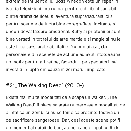
extrem de influent al lui Joss Whedon este un reper in
istoria televiziunii, nu numai pentru echilibrul sau abil
dintre drama de liceu si aventura supranaturala, ci si
pentru scenele de lupta bine coregrafiate, incitante si
uneori devastatoare emotional. Buffy si prietenii ei sunt
bine versati in tot felul de arte martiale si magie si nu le
este frica sa-si arate abilitatile. Nu numai atat, dar
personajele din scenele de actiune au avut intotdeauna
un motiv pentru a-l retine, facandu-i pe spectatori mai
investiti in lupte din cauza mizei mari… implicate.
#3: „The Walking Dead” (2010-)
Exista mai multe modalitati de a scapa un walker. „The
Walking Dead” ii place sa arate numeroasele modalitati de
a infatisa un zombi si nu se teme sa prezinte festivaluri
de sacrificare sangeroase. Dar, desi aceste scene pot fi
un moment al naibii de bun, atunci cand grupul lui Rick