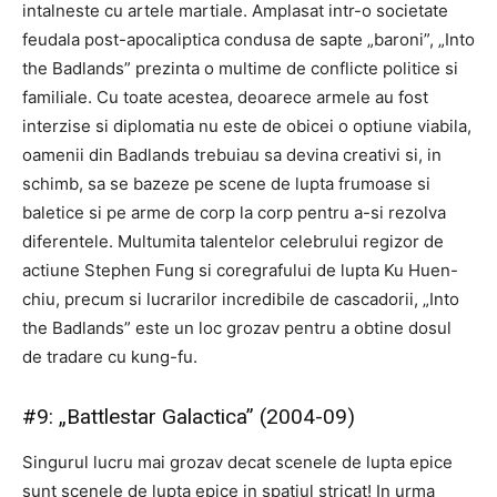
intalneste cu artele martiale. Amplasat intr-o societate
feudala post-apocaliptica condusa de sapte „baroni”, „Into
the Badlands” prezinta o multime de conflicte politice si
familiale. Cu toate acestea, deoarece armele au fost
interzise si diplomatia nu este de obicei o optiune viabila,
oamenii din Badlands trebuiau sa devina creativi si, in
schimb, sa se bazeze pe scene de lupta frumoase si
baletice si pe arme de corp la corp pentru a-si rezolva
diferentele. Multumita talentelor celebrului regizor de
actiune Stephen Fung si coregrafului de lupta Ku Huen-
chiu, precum si lucrarilor incredibile de cascadorii, „Into
the Badlands” este un loc grozav pentru a obtine dosul
de tradare cu kung-fu.
#9: „Battlestar Galactica” (2004-09)
Singurul lucru mai grozav decat scenele de lupta epice
sunt scenele de lupta epice in spatiul stricat! In urma