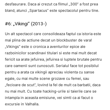
desfasurare. Daca ai crezut ca filmul „300” a fost prea
bland, atunci „Spartacus” este spectacolul pentru tine.
#6: „Vikingi” (2013-)
Un alt spectacol care consolideaza faptul ca istoria este
mai plina de actiune decat un blockbuster de vara!
„Vikings” este o cronica a aventurilor epice ale
razboinicilor scandinavi titulari si este mai mult decat
fericit sa arate jefuirea, jefuirea si luptele brutale pentru
care oamenii sunt cunoscuti. Serialul face tot posibilul
pentru a arata ca vikingii apreciau violenta cu sanse
egale, cu mai multe scene grozave cu femei, sau
„fecioare de scut”, lovind la fel de mult ca barbatii, daca
nu mai mult. Cu toate hacking-urile si taierile care se
intampla in aceasta emisiune, vei simti ca ai facut o
excursie in Valhalla.