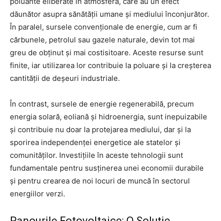
poluante eliberate în atmosferă, care au un efect
dăunător asupra sănătății umane și mediului înconjurător.
În paralel, sursele convenționale de energie, cum ar fi
cărbunele, petrolul sau gazele naturale, devin tot mai
greu de obținut și mai costisitoare. Aceste resurse sunt
finite, iar utilizarea lor contribuie la poluare și la creșterea
cantității de deșeuri industriale.
În contrast, sursele de energie regenerabilă, precum
energia solară, eoliană și hidroenergia, sunt inepuizabile
și contribuie nu doar la protejarea mediului, dar și la
sporirea independenței energetice ale statelor și
comunităților. Investițiile în aceste tehnologii sunt
fundamentale pentru susținerea unei economii durabile
și pentru crearea de noi locuri de muncă în sectorul
energiilor verzi.
Panourile Fotovoltaice: O Soluție