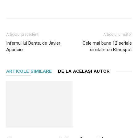
Facebook
Twitter
Pinterest
Wh
Articolul precedent
Articolul următor
Infernul lui Dante, de Javier
Cele mai bune 12 seriale
Aparicio
similare cu Blindspot
ARTICOLE SIMILARE
DE LA ACELAȘI AUTOR