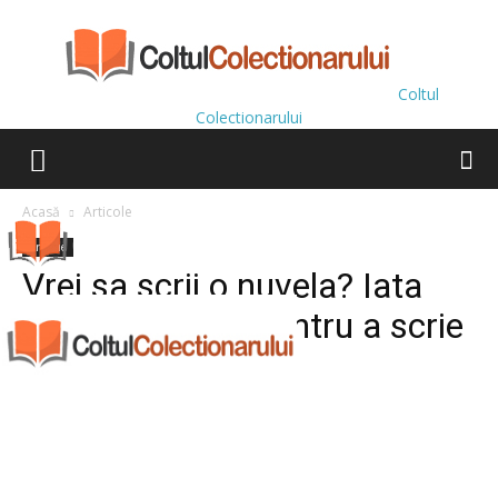
Coltul
Colectionarului
Acasă
Articole
Articole
Vrei sa scrii o nuvela? Iata
care sunt pasii pentru a scrie
una
Facebook
Twitter
Pinterest
Wh