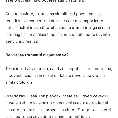
este o nuvela, nu o poveste sau un roman.
Cu alte cuvinte,
trebuie sa simplificati povestea
, sa
reusiti sa va concentrati doar pe cele mai importante
detalii, astfel incat cititorul sa poata urmari intriga si sa o
inteleaga si, in acelasi timp, sa nu cheltuiti multe cuvinte
pentru a o realiza.
Ce vrei sa transmiti cu povestea?
Te-ai intrebat vreodata, cand ai inceput sa scrii un roman,
o poveste sau, ca in cazul de fata, o nuvela,
ce vrei sa
simta cititorul?
Vrei sa rad?
Lasa-l sa planga?
Poate sa-l inveti ceva?
O
nuvela trebuie sa aiba un obiectiv si acesta este efectul
pe care urmeaza sa-l provoci in cititor.
S-ar putea sa vrei
sa-si petreaca ceva timp razand, sa-l intriga…