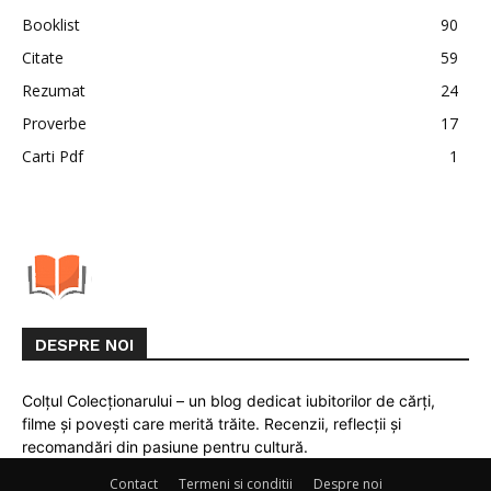
Booklist
90
Citate
59
Rezumat
24
Proverbe
17
Carti Pdf
1
DESPRE NOI
Colțul Colecționarului – un blog dedicat iubitorilor de cărți,
filme și povești care merită trăite. Recenzii, reflecții și
recomandări din pasiune pentru cultură.
Contact
Termeni si conditii
Despre noi