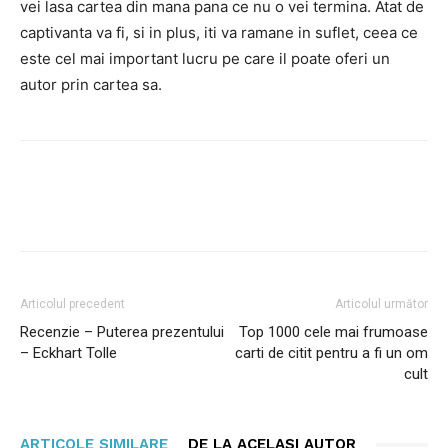
vei lasa cartea din mana pana ce nu o vei termina. Atat de
captivanta va fi, si in plus, iti va ramane in suflet, ceea ce
este cel mai important lucru pe care il poate oferi un
autor prin cartea sa.
Facebook
Twitter
Pinterest
Articolul precedent
Articolul următor
Recenzie – Puterea prezentului
Top 1000 cele mai frumoase
– Eckhart Tolle
carti de citit pentru a fi un om
cult
ARTICOLE SIMILARE
DE LA ACELAȘI AUTOR