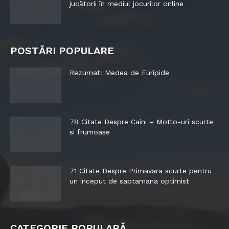
jucătorii în mediul jocurilor online
POSTĂRI POPULARE
Rezumat: Medea de Euripide
78 Citate Despre Caini – Motto-uri scurte
si frumoase
71 Citate Despre Primavara scurte pentru
un inceput de saptamana optimist
CATEGORIE POPULARĂ