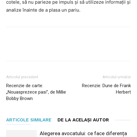
cotele, să nu parieze pe impuls și să utilizeze informații și
analize înainte de a plasa un pariu.
Facebook
Twitter
Pinterest
Articolul precedent
Articolul următor
Recenzie de carte:
Recenzie: Dune de Frank
„Nouasprezece pasi”, de Millie
Herbert
Bobby Brown
ARTICOLE SIMILARE
DE LA ACELAȘI AUTOR
Alegerea avocatului: ce face diferența