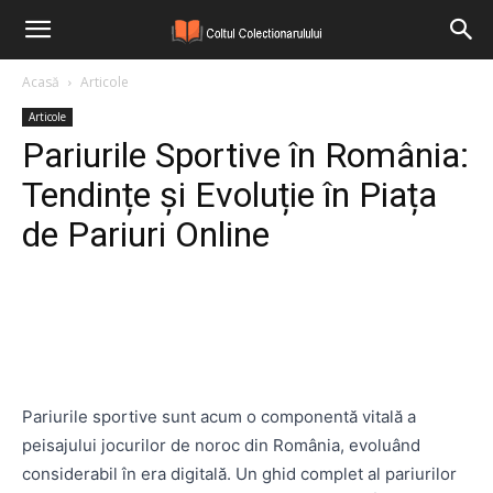
Acasă
Articole
Articole
Pariurile Sportive în România:
Tendințe și Evoluție în Piața
de Pariuri Online
Facebook
Twitter
Pinterest
Pariurile sportive sunt acum o componentă vitală a
peisajului jocurilor de noroc din România, evoluând
considerabil în era digitală. Un ghid complet al pariurilor