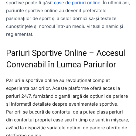
sportive poate fi găsit
case de pariuri online
. În ultimii ani,
pariurile sportive online au devenit preferatele
pasionaților de sport și a celor dornici să-și testeze
cunoștințele și norocul într-un mediu virtual dinamic și
reglementat.
Pariuri Sportive Online – Accesul
Convenabil în Lumea Pariurilor
Pariurile sportive online au revoluționat complet
experiența pariorilor. Aceste platforme oferă acces la
pariuri 24/7, furnizând o gamă largă de opțiuni de pariere
și informații detaliate despre evenimentele sportive.
Pariorii se bucură de confortul de a putea plasa pariuri
din confortul propriei case sau în timp ce sunt în mișcare,
având la dispoziție variatele opțiuni de pariere oferite de
platforme online.