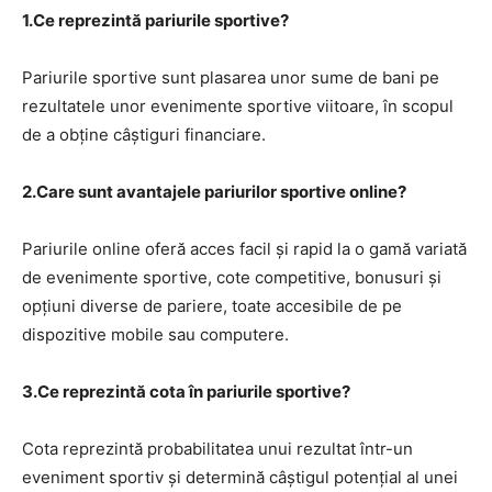
1.Ce reprezintă pariurile sportive?
Pariurile sportive sunt plasarea unor sume de bani pe
rezultatele unor evenimente sportive viitoare, în scopul
de a obține câștiguri financiare.
2.Care sunt avantajele pariurilor sportive online?
Pariurile online oferă acces facil și rapid la o gamă variată
de evenimente sportive, cote competitive, bonusuri și
opțiuni diverse de pariere, toate accesibile de pe
dispozitive mobile sau computere.
3.Ce reprezintă cota în pariurile sportive?
Cota reprezintă probabilitatea unui rezultat într-un
eveniment sportiv și determină câștigul potențial al unei