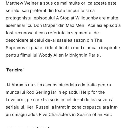
Matthew Weiner a spus de mai multe ori ca acesta este
serialul sau preferat din toate timpurile si ca
protagonistul episodului
A Stop at Willoughby
are multe
asemanari cu Don Draper din
Mad Men
.
Acelasi episod a
fost recunoscut ca o referinta la segmentul de
deschidere al celui de-al saselea sezon din
The
Sopranos
si poate fi identificat in mod clar ca o inspiratie
pentru
filmul lui Woody Allen
Midnight in Paris .
‘Fericire’
JJ Abrams nu si-a ascuns niciodata admiratia pentru
munca lui Rod Serling iar in episodul
Help for the
Lovelorn
, pe care l-a scris in cel de-al doilea sezon al
serialului, Keri Russell a intrat in zona crepusculara intr-
un omagiu adus
Five Characters in Search of an Exit.