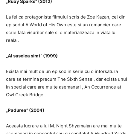
„Ruby Sparks” (2012)
La fel ca protagonista filmului scris de Zoe Kazan, cel din
episodul
A World of His Own
este si
un romancier care
scrie fata visurilor sale si o materializeaza in viata lui
reala
.
„Al saselea simt” (1999)
Exista mai mult de un episod in serie cu o intorsatura
care se termina precum
The Sixth Sense
, dar
exista unul
in special care are multe asemanari
,
An
Occurrence at
Owl Creek Bridge
.
„Padurea” (2004)
Aceasta lucrare a lui M.
Night Shyamalan are
mai multe
asemanari in conceptul sau cu capitolul
A Hundred Yards