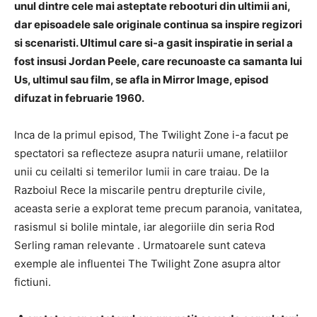
unul dintre cele mai asteptate rebooturi din ultimii ani,
dar episoadele sale originale continua sa inspire regizori
si scenaristi. Ultimul care si-a gasit inspiratie in serial a
fost insusi Jordan Peele, care recunoaste ca samanta lui
Us, ultimul sau film, se afla in Mirror Image, episod
difuzat in februarie 1960.
Inca de la primul episod,
The Twilight Zone
i-a facut pe
spectatori sa reflecteze asupra naturii umane, relatiilor
unii cu ceilalti si temerilor lumii in care traiau.
De la
Razboiul Rece la miscarile pentru drepturile civile,
aceasta serie a explorat teme precum paranoia, vanitatea,
rasismul si bolile mintale, iar
alegoriile din seria Rod
Serling raman relevante
.
Urmatoarele sunt cateva
exemple ale influentei
The Twilight Zone
asupra altor
fictiuni.