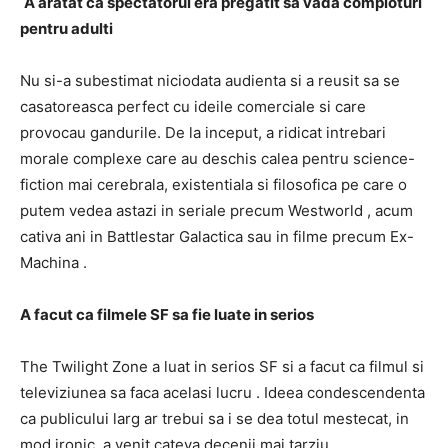
A aratat ca spectatorul era pregatit sa vada comploturi
pentru adulti
Nu si-a subestimat niciodata audienta si a reusit sa se
casatoreasca perfect cu ideile comerciale si care
provocau gandurile.
De la inceput, a ridicat intrebari
morale complexe care au
deschis calea pentru science-
fiction mai cerebrala, existentiala si filosofica
pe care o
putem vedea astazi in seriale precum
Westworld
, acum
cativa ani in
Battlestar Galactica
sau in filme precum
Ex-
Machina
.
A facut ca filmele SF sa fie luate in serios
The Twilight Zone
a luat in serios SF
si a facut ca filmul si
televiziunea sa faca acelasi lucru
.
Ideea condescendenta
ca publicului larg ar trebui sa i se dea totul mestecat, in
mod ironic, a venit cateva decenii mai tarziu.