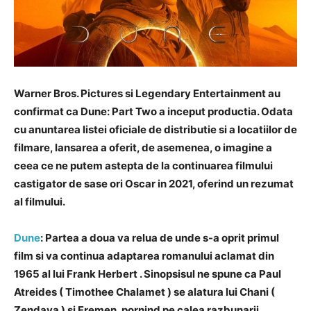
Warner Bros. Pictures si Legendary Entertainment au
confirmat ca
Dune: Part Two
a inceput productia. Odata
cu anuntarea listei oficiale de distributie si a locatiilor de
filmare, lansarea a oferit, de asemenea, o imagine a
ceea ce ne putem astepta de la continuarea filmului
castigator de sase ori Oscar in 2021, oferind un rezumat
al filmului.
Dune
: Partea a doua
va relua de unde s-a oprit primul
film si va continua adaptarea
romanului aclamat din
1965 al lui
Frank Herbert .
Sinopsisul ne spune ca Paul
Atreides (
Timothee Chalamet
) se alatura lui Chani (
Zendaya
) si Fremen, pornind pe calea razbunarii