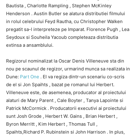
Bautista
,
Charlotte Rampling
,
Stephen McKinley
Henderson
.
Austin Butler
se alatura distributiei filmului
in rolul celebrului Feyd Rautha, cu
Christopher Walken
pregatit sa-l interpreteze pe Imparat.
Florence Pugh
,
Lea
Seydoux
si
Souheila Yacoub
completeaza distributia
extinsa a ansamblului.
Regizorul nominalizat la Oscar
Denis Villeneuve
sta din
nou pe scaunul de regizor, urmarind munca sa realizata in
Dune:
Part One
.
El va regiza dintr-un scenariu co-scris
de el si
Jon Spaihts
, bazat pe romanul lui Herbert.
Villeneuve este, de asemenea, producator al proiectului
alaturi de
Mary Parent
,
Cale Boyter
,
Tanya Lapointe
si
Patrick McCormick
.
Producatorii executivi ai proiectului
sunt
Josh Grode
,
Herbert W. Gains
,
Brian Herbert
,
Byron Merritt
,
Kim Herbert
,
Thomas Tull
,
Spaihts,
Richard P. Rubinstein
si
John Harrison
.
In plus,