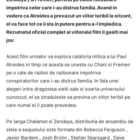
impotriva celor care i-au distrus familia.
Avand in
vedere ca Atreides a prevazut un viitor teribil la orizont,
el va face tot ce ii sta in putere pentru a-l impiedica.
Rezumatul oficial complet al viitorului film il gasiti mai
jos:
Acest film urmator va explora calatoria mitica a lui Paul
Atreides in timp ce acesta se uneste cu Chani si Fremen
pe o cale de razboi de razbunare impotriva
conspiratorilor care i-au distrus familia.
In fata unei
alegeri intre dragostea vietii sale si soarta universului
cunoscut, el se straduieste sa previna un viitor teribil pe
care numai el il poate prevedea.
Pe langa Chalamet si Zendaya, distributia de ansamblu de
stele a sequelului este formata din
Rebecca Ferguson
,
Javier Bardem
,
Josh Brolin
,
Stellan Skarsgard
,
Dave