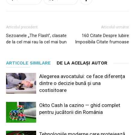
Articolul precedent
Articolul următor
Sezoanele „The Flash”, clasate
160 Citate Despre Iubire
de la cel mai rau la cel mai bun
Imposibila Citate frumoase
ARTICOLE SIMILARE
DE LA ACELAȘI AUTOR
Alegerea avocatului: ce face diferența
dintre o decizie bună și una
costisitoare
Okto Cash la cazino — ghid complet
pentru jucătorii din România
Tehnologiile moderne care protejează