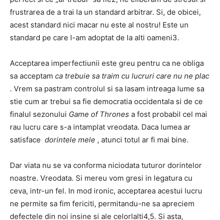
frustrarea de a trai la un standard arbitrar. Si, de obicei,
acest standard nici macar nu este al nostru! Este un
standard pe care l-am adoptat de la alti oameni3.
Acceptarea imperfectiunii este greu pentru ca ne obliga
sa acceptam
ca trebuie sa traim cu lucruri care nu ne plac
. Vrem sa pastram controlul si sa lasam intreaga lume sa
stie cum ar trebui sa fie democratia occidentala si de ce
finalul sezonului
Game of Thrones
a fost probabil cel mai
rau lucru care s-a intamplat vreodata. Daca lumea ar
satisface
dorintele mele
, atunci totul ar fi mai bine.
Dar viata nu se va conforma niciodata tuturor dorintelor
noastre. Vreodata. Si mereu vom gresi in legatura cu
ceva, intr-un fel. In mod ironic, acceptarea acestui lucru
ne permite sa fim fericiti, permitandu-ne sa apreciem
defectele din noi insine si ale celorlalti4,5. Si asta,