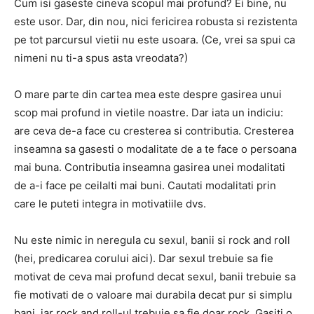
Cum isi gaseste cineva scopul mai profund? Ei bine, nu
este usor. Dar, din nou, nici fericirea robusta si rezistenta
pe tot parcursul vietii nu este usoara. (Ce, vrei sa spui ca
nimeni nu ti-a spus asta vreodata?)
O mare parte din cartea mea este despre gasirea unui
scop mai profund in vietile noastre. Dar iata un indiciu:
are ceva de-a face cu cresterea si contributia. Cresterea
inseamna sa gasesti o modalitate de a te face o persoana
mai buna. Contributia inseamna gasirea unei modalitati
de a-i face pe ceilalti mai buni. Cautati modalitati prin
care le puteti integra in motivatiile dvs.
Nu este nimic in neregula cu sexul, banii si rock and roll
(hei, predicarea corului aici). Dar sexul trebuie sa fie
motivat de ceva mai profund decat sexul, banii trebuie sa
fie motivati de o valoare mai durabila decat pur si simplu
bani, iar rock and roll-ul trebuie sa fie doar rock. Gasiti o