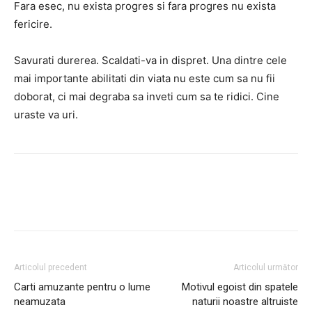
Fara esec, nu exista progres si fara progres nu exista
fericire.
Savurati durerea. Scaldati-va in dispret. Una dintre cele
mai importante abilitati din viata nu este cum sa nu fii
doborat, ci mai degraba sa inveti cum sa te ridici. Cine
uraste va uri.
Facebook
Twitter
Pinterest
Articolul precedent
Articolul următor
Carti amuzante pentru o lume
Motivul egoist din spatele
neamuzata
naturii noastre altruiste