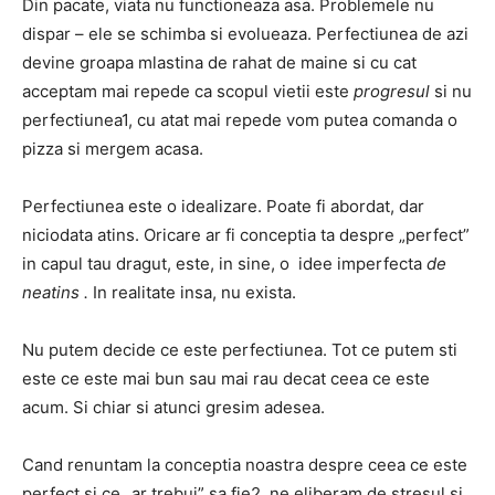
Din pacate, viata nu functioneaza asa. Problemele nu
dispar – ele se schimba si evolueaza. Perfectiunea de azi
devine groapa mlastina de rahat de maine si cu cat
acceptam mai repede ca scopul vietii este
progresul
si nu
perfectiunea1, cu atat mai repede vom putea comanda o
pizza si mergem acasa.
Perfectiunea este o idealizare. Poate fi abordat, dar
niciodata atins. Oricare ar fi conceptia ta despre „perfect”
in capul tau dragut, este, in sine, o idee imperfecta
de
neatins .
In realitate insa, nu exista.
Nu putem decide ce este perfectiunea. Tot ce putem sti
este ce este mai bun sau mai rau decat ceea ce este
acum. Si chiar si atunci gresim adesea.
Cand renuntam la conceptia noastra despre ceea ce este
perfect si ce „ar trebui” sa fie2, ne eliberam de stresul si