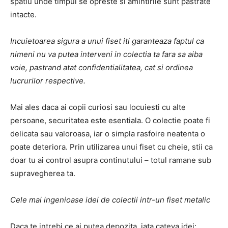
spatiu unde timpul se opreste si amintirile sunt pastrate
intacte.
Incuietoarea sigura a unui fiset iti garanteaza faptul ca
nimeni nu va putea interveni in colectia ta fara sa aiba
voie, pastrand atat confidentialitatea, cat si ordinea
lucrurilor respective.
Mai ales daca ai copii curiosi sau locuiesti cu alte
persoane, securitatea este esentiala. O colectie poate fi
delicata sau valoroasa, iar o simpla rasfoire neatenta o
poate deteriora. Prin utilizarea unui fiset cu cheie, stii ca
doar tu ai control asupra continutului – totul ramane sub
supravegherea ta.
Cele mai ingenioase idei de colectii intr-un fiset metalic
Daca te intrebi ce ai putea depozita, iata cateva idei: