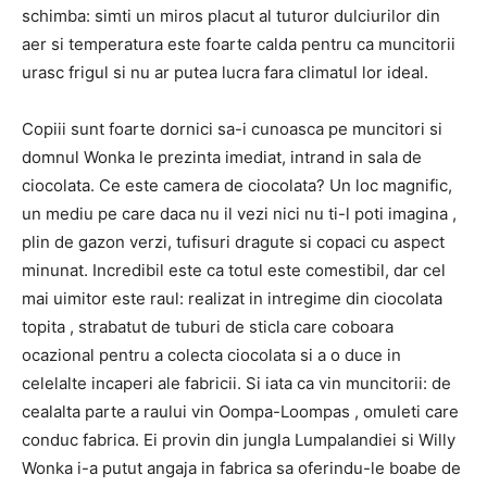
schimba: simti un miros placut al tuturor dulciurilor din
aer si temperatura este foarte calda pentru ca muncitorii
urasc frigul si nu ar putea lucra fara climatul lor ideal.
Copiii sunt foarte dornici sa-i cunoasca pe muncitori si
domnul Wonka le prezinta imediat, intrand in sala de
ciocolata. Ce este camera de ciocolata? Un loc magnific,
un mediu pe care daca nu il vezi nici nu ti-l poti imagina ,
plin de gazon verzi, tufisuri dragute si copaci cu aspect
minunat. Incredibil este ca totul este comestibil, dar cel
mai uimitor este raul: realizat in intregime din ciocolata
topita , strabatut de tuburi de sticla care coboara
ocazional pentru a colecta ciocolata si a o duce in
celelalte incaperi ale fabricii. Si iata ca vin muncitorii: de
cealalta parte a raului vin Oompa-Loompas , omuleti care
conduc fabrica. Ei provin din jungla Lumpalandiei si Willy
Wonka i-a putut angaja in fabrica sa oferindu-le boabe de