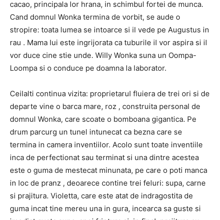
cacao, principala lor hrana, in schimbul fortei de munca.
Cand domnul Wonka termina de vorbit, se aude o
stropire: toata lumea se intoarce si il vede pe Augustus in
rau . Mama lui este ingrijorata ca tuburile il vor aspira si il
vor duce cine stie unde. Willy Wonka suna un Oompa-
Loompa si o conduce pe doamna la laborator.
Ceilalti continua vizita: proprietarul fluiera de trei ori si de
departe vine o barca mare, roz , construita personal de
domnul Wonka, care scoate o bomboana gigantica. Pe
drum parcurg un tunel intunecat ca bezna care se
termina in camera inventiilor. Acolo sunt toate inventiile
inca de perfectionat sau terminat si una dintre acestea
este o guma de mestecat minunata, pe care o poti manca
in loc de pranz , deoarece contine trei feluri: supa, carne
si prajitura. Violetta, care este atat de indragostita de
guma incat tine mereu una in gura, incearca sa guste si