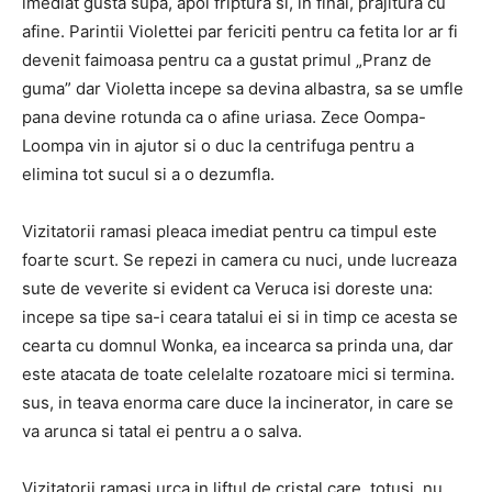
imediat gusta supa, apoi friptura si, in final, prajitura cu
afine. Parintii Violettei par fericiti pentru ca fetita lor ar fi
devenit faimoasa pentru ca a gustat primul „Pranz de
guma” dar Violetta incepe sa devina albastra, sa se umfle
pana devine rotunda ca o afine uriasa. Zece Oompa-
Loompa vin in ajutor si o duc la centrifuga pentru a
elimina tot sucul si a o dezumfla.
Vizitatorii ramasi pleaca imediat pentru ca timpul este
foarte scurt. Se repezi in camera cu nuci, unde lucreaza
sute de veverite si evident ca Veruca isi doreste una:
incepe sa tipe sa-i ceara tatalui ei si in timp ce acesta se
cearta cu domnul Wonka, ea incearca sa prinda una, dar
este atacata de toate celelalte rozatoare mici si termina.
sus, in teava enorma care duce la incinerator, in care se
va arunca si tatal ei pentru a o salva.
Vizitatorii ramasi urca in liftul de cristal care, totusi, nu