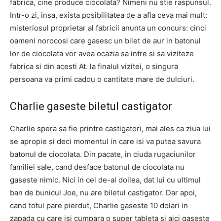
fabrica, cine produce ciocolata? Nimeni nu stie raspunsul.
Intr-o zi, insa, exista posibilitatea de a afla ceva mai mult:
misteriosul proprietar al fabricii anunta un concurs: cinci
oameni norocosi care gasesc un bilet de aur in batonul
lor de ciocolata vor avea ocazia sa intre si sa viziteze
fabrica si din acesti At. la finalul vizitei, o singura
persoana va primi cadou o cantitate mare de dulciuri.
Charlie gaseste biletul castigator
Charlie spera sa fie printre castigatori, mai ales ca ziua lui
se apropie si deci momentul in care isi va putea savura
batonul de ciocolata. Din pacate, in ciuda rugaciunilor
familiei sale, cand desface batonul de ciocolata nu
gaseste nimic. Nici in cel de-al doilea, dat lui cu ultimul
ban de bunicul Joe, nu are biletul castigator. Dar apoi,
cand totul pare pierdut, Charlie gaseste 10 dolari in
zapada cu care isi cumpara o super tableta si aici gaseste