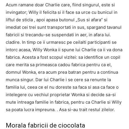
Acum ramane doar Charlie care, fiind singurul, este si
invingator; Willy il felicita si il face sa urce cu bunicul in
liftul de sticla , apoi apasa butonul „Sus si afara” si
imediat cei trei sunt transportati in sus, spargand tavanul
fabricii si trecandu-se suspendati in aer, in afara lui.
cladire. In timp ce ii urmaresc pe ceilalti participanti se
intorc acasa, Willy Wonka ii spune lui Charlie ca ii va dona
fabrica. Acesta a fost scopul vizitei: sa identifice un copil
care merita sa primeasca cadou fabrica pentru ca el,
domnul Wonka, era acum prea batran pentru a continua
munca singur. Dar lui Charlie i se cere sa renunte la
familia lui, ceea ce el nu doreste sa faca si asa ca face o
intelegere cu vechiul proprietar Wonka si decide sa-si
mute intreaga familie in fabrica, pentru ca Charlie si Willy
sa poata lucra impreuna. . Asa si-au trait restul zilelor.
Morala fabricii de ciocolata