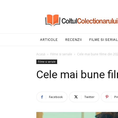
Coltul
Colectionarului
ARTICOLE
RECENZII
FILME SI SERIA
Acasă
Filme si seriale
Cele mai bune filme din 20
Filme si seriale
Cele mai bune fi
Facebook
Twitter
Pi