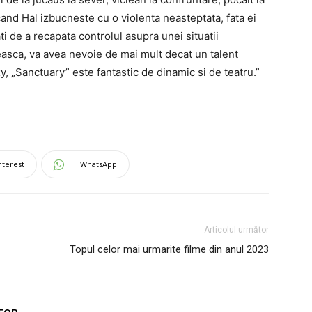
cand Hal izbucneste cu o violenta neasteptata, fata ei
i de a recapata controlul asupra unei situatii
easca, va avea nevoie de mai mult decat un talent
xy, „Sanctuary” este fantastic de dinamic si de teatru.”
nterest
WhatsApp
Articolul următor
Topul celor mai urmarite filme din anul 2023