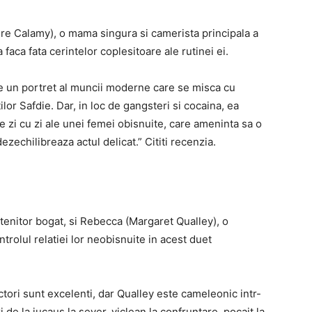
Laure Calamy), o mama singura si camerista principala a
 faca fata cerintelor coplesitoare ale rutinei ei.
e un portret al muncii moderne care se misca cu
tilor Safdie. Dar, in loc de gangsteri si cocaina, ea
e zi cu zi ale unei femei obisnuite, care ameninta sa o
ezechilibreaza actul delicat.” Cititi recenzia.
enitor bogat, si Rebecca (Margaret Qualley), o
trolul relatiei lor neobisnuite in acest duet
ori sunt excelenti, dar Qualley este cameleonic intr-
i de la jucaus la sever, viclean la confruntare, pocait la