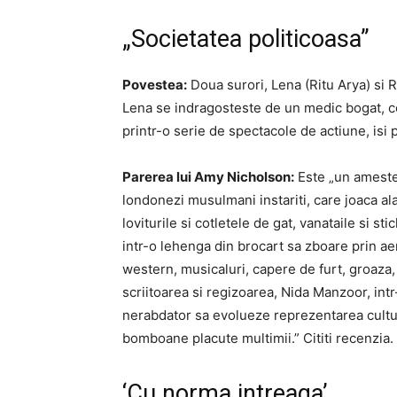
„Societatea politicoasa”
Povestea:
Doua surori, Lena (Ritu Arya) si 
Lena se indragosteste de un medic bogat, cev
printr-o serie de spectacole de actiune, isi
Parerea lui Amy Nicholson:
Este „un amestec
londonezi musulmani instariti, care joaca ala
loviturile si cotletele de gat, vanataile si s
intr-o lehenga din brocart sa zboare prin ae
western, musicaluri, capere de furt, groaza
scriitoarea si regizoarea, Nida Manzoor, int
nerabdator sa evolueze reprezentarea cultura
bomboane placute multimii.” Cititi recenzia.
‘Cu norma intreaga’