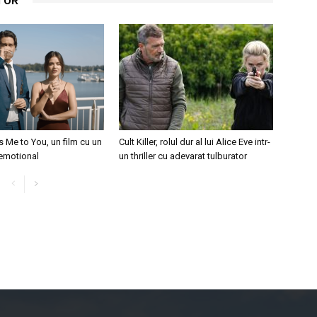
TOR
 Me to You, un film cu un
Cult Killer, rolul dur al lui Alice Eve intr-
emotional
un thriller cu adevarat tulburator