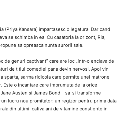
Ria (Priya Kansara) impartasesc o legatura. Dar cand
a se schimba in ea. Cu casatoria la orizont, Ria,
 propune sa opreasca nunta surorii sale.
 de genuri captivant” care are loc „intr-o enclava de
turi de titlul comediei pana devin nervosi. Apoi vin
ticla sparta, sarma ridicola care permite unei matrone
r. Este o incantare care imprumuta de la orice –
, Jane Austen si James Bond – sa-si transforme
r-un lucru nou promitator: un regizor pentru prima data
la din ultimii cativa ani de vitamine constiente in