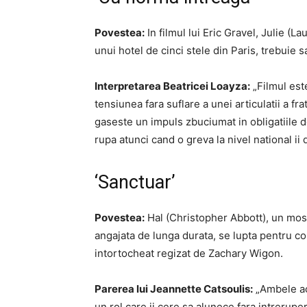
Povestea:
In filmul lui Eric Gravel, Julie (
unui hotel de cinci stele din Paris, trebuie sa
Interpretarea Beatricei Loayza:
„Filmul est
tensiunea fara suflare a unei articulatii a fra
gaseste un impuls zbuciumat in obligatiile d
rupa atunci cand o greva la nivel national ii d
‘Sanctuar’
Povestea:
Hal (Christopher Abbott), un most
angajata de lunga durata, se lupta pentru con
intortocheat regizat de Zachary Wigon.
Parerea lui Jeannette Catsoulis:
„Ambele act
un rol care ii cere sa alunece fara intreruper