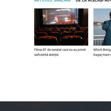
ARTICOLE SIMILARE
DE LA ACELAȘI AU
Filme SF de neratat care nu au primit
Which Brings
suficientă atenție
bagaj mare 