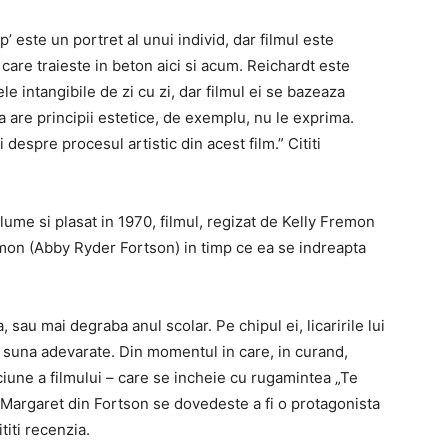
’ este un portret al unui individ, dar filmul este
care traieste in beton aici si acum. Reichardt este
le intangibile de zi cu zi, dar filmul ei se bazeaza
ca are principii estetice, de exemplu, nu le exprima.
despre procesul artistic din acest film.” Cititi
me si plasat in 1970, filmul, regizat de Kelly Fremon
mon (Abby Ryder Fortson) in timp ce ea se indreapta
 sau mai degraba anul scolar. Pe chipul ei, licaririle lui
e suna adevarate. Din momentul in care, in curand,
iune a filmului – care se incheie cu rugamintea „Te
– Margaret din Fortson se dovedeste a fi o protagonista
titi recenzia.