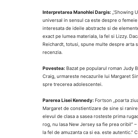
Interpretarea Manohlei Dargis:
„‘Showing Up
universal in sensul ca este despre o femeie 
interesata de ideile abstracte si de elemente
exact pe lumea materiala, la fel si Lizzy. Da
Reichardt, totusi, spune multe despre arta si 
recenzia.
Povestea:
Bazat pe popularul roman Judy Blu
Craig, urmareste necazurile lui Margaret Si
spre trecerea adolescentei.
Parerea Lisei Kennedy:
Fortson „poarta ziua,
Margaret de constientizare de sine si ranir
elevul de clasa a sasea rosteste prima rugac
rog, nu lasa New Jersey sa fie prea oribil” 
la fel de amuzanta ca si ea. este autentic.” Ci