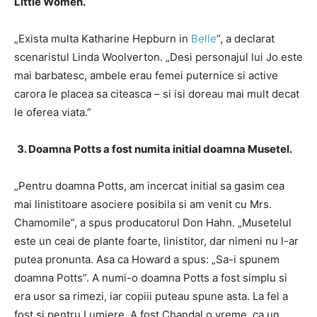
Little Women.
„Exista multa Katharine Hepburn in
Belle
”, a declarat
scenaristul Linda Woolverton.
„Desi personajul lui Jo este
mai barbatesc, ambele erau femei puternice si active
carora le placea sa citeasca – si isi doreau mai mult decat
le oferea viata.”
3. Doamna Potts a fost numita initial doamna Musetel.
„Pentru doamna Potts, am incercat initial sa gasim cea
mai linistitoare asociere posibila si am venit cu Mrs.
Chamomile”, a spus producatorul Don Hahn.
„Musetelul
este un ceai de plante foarte, linistitor, dar nimeni nu l-ar
putea pronunta.
Asa ca Howard a spus: „Sa-i spunem
doamna Potts”.
A numi-o doamna Potts a fost simplu si
era usor sa rimezi, iar copiii puteau spune asta.
La fel a
fost si pentru Lumiere.
A fost Chandal o vreme, ca un