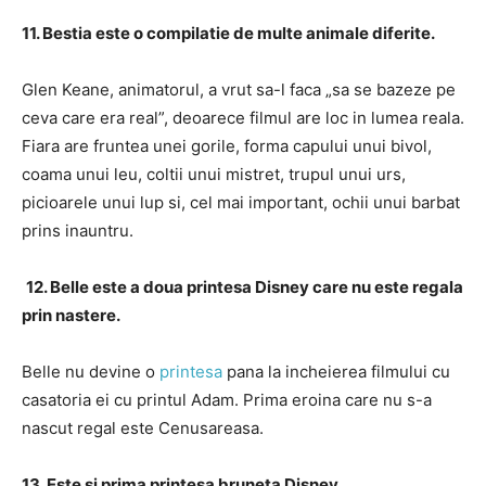
11. Bestia este o compilatie de multe animale diferite.
Glen Keane, animatorul, a vrut sa-l faca „sa se bazeze pe
ceva care era real”, deoarece filmul are loc in lumea reala.
Fiara are fruntea unei gorile, forma capului unui bivol,
coama unui leu, coltii unui mistret, trupul unui urs,
picioarele unui lup si, cel mai important, ochii unui barbat
prins inauntru.
12. Belle este a doua printesa Disney care nu este regala
prin nastere.
Belle nu devine o
printesa
pana la incheierea filmului cu
casatoria ei cu printul Adam.
Prima eroina care nu s-a
nascut regal este Cenusareasa.
13. Este si prima printesa bruneta Disney.