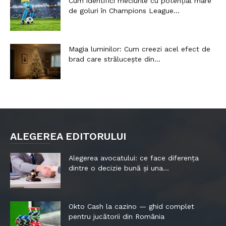
Cum identifici meciurile cu potențial mare
de goluri în Champions League...
Magia luminilor: Cum creezi acel efect de
brad care strălucește din...
ALEGEREA EDITORULUI
Alegerea avocatului: ce face diferența
dintre o decizie bună și una...
Okto Cash la cazino — ghid complet
pentru jucătorii din România