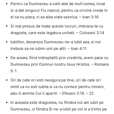
Pentru ca Dumnezeu a iubit atat de mult lumea, incat
si-a dat singurul Fiu nascut, pentru ca oricine crede in
el sa nu piara, ci sa aiba viata vesnica. – Ioan 3:16
Si mai presus de toate aceste lucruri, imbraca-te cu
dragoste, care este legatura unitatii. – Coloseni 3:14
Iubitilor, deoarece Dumnezeu ne-a iubit asa, si noi
trebuie sa ne iubim unii pe altii. – Ioan 4:11
De aceea, fiind indreptatiti prin credinta, avem pace cu
Dumnezeu prin Domnul nostru Iisus Hristos. – Romans
5: 1
Ori de cate ori esti nesigura pe tine, ori de cate ori
simti ca nu esti iubita si ca nu contezi pentru nimeni,
adu-ti aminte Cui ii apartii. – Efeseni 2:19. – 22
In aceasta este dragostea, nu fiindca noi am iubit pe
Dumnezeu, ci fiindca El ne-a iubit pe noi si a trimis pe