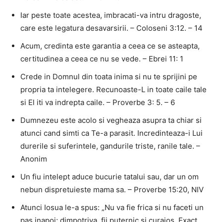
Iar peste toate acestea, imbracati-va intru dragoste,
care este legatura desavarsirii. – Coloseni 3:12. – 14
Acum, credinta este garantia a ceea ce se asteapta,
certitudinea a ceea ce nu se vede. – Ebrei 11: 1
Crede in Domnul din toata inima si nu te sprijini pe
propria ta intelegere. Recunoaste-L in toate caile tale
si El iti va indrepta caile. – Proverbe 3: 5. – 6
Dumnezeu este acolo si vegheaza asupra ta chiar si
atunci cand simti ca Te-a parasit. Incredinteaza-i Lui
durerile si suferintele, gandurile triste, ranile tale. –
Anonim
Un fiu intelept aduce bucurie tatalui sau, dar un om
nebun dispretuieste mama sa. – Proverbe 15:20, NIV
Atunci Iosua le-a spus: „Nu va fie frica si nu faceti un
pas inapoi; dimpotriva, fii puternic si curajos. Exact