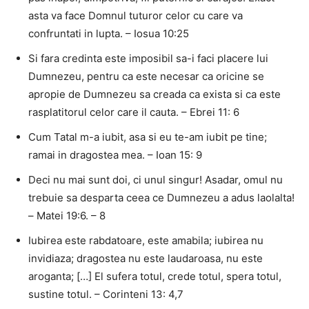
asta va face Domnul tuturor celor cu care va
confruntati in lupta. – Iosua 10:25
Si fara credinta este imposibil sa-i faci placere lui
Dumnezeu, pentru ca este necesar ca oricine se
apropie de Dumnezeu sa creada ca exista si ca este
rasplatitorul celor care il cauta. – Ebrei 11: 6
Cum Tatal m-a iubit, asa si eu te-am iubit pe tine;
ramai in dragostea mea. – Ioan 15: 9
Deci nu mai sunt doi, ci unul singur! Asadar, omul nu
trebuie sa desparta ceea ce Dumnezeu a adus laolalta!
– Matei 19:6. – 8
Iubirea este rabdatoare, este amabila; iubirea nu
invidiaza; dragostea nu este laudaroasa, nu este
aroganta; […] El sufera totul, crede totul, spera totul,
sustine totul. – Corinteni 13: 4,7