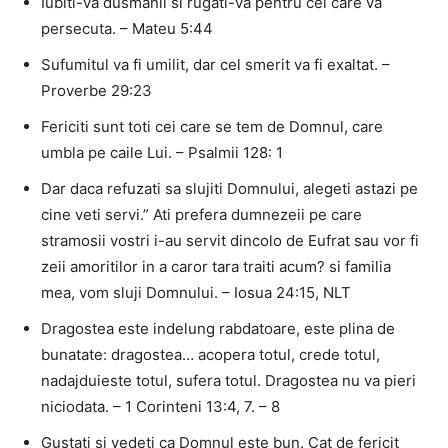
Iubiti-va dusmanii si rugati-va pentru cei care va
persecuta. – Mateu 5:44
Sufumitul va fi umilit, dar cel smerit va fi exaltat. –
Proverbe 29:23
Fericiti sunt toti cei care se tem de Domnul, care
umbla pe caile Lui. – Psalmii 128: 1
Dar daca refuzati sa slujiti Domnului, alegeti astazi pe
cine veti servi.” Ati prefera dumnezeii pe care
stramosii vostri i-au servit dincolo de Eufrat sau vor fi
zeii amoritilor in a caror tara traiti acum? si familia
mea, vom sluji Domnului. – Iosua 24:15, NLT
Dragostea este indelung rabdatoare, este plina de
bunatate: dragostea… acopera totul, crede totul,
nadajduieste totul, sufera totul. Dragostea nu va pieri
niciodata. – 1 Corinteni 13:4, 7. – 8
Gustati si vedeti ca Domnul este bun. Cat de fericit