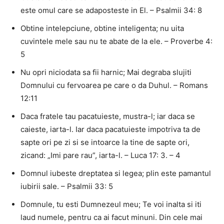
este omul care se adaposteste in El. – Psalmii 34: 8
Obtine intelepciune, obtine inteligenta; nu uita
cuvintele mele sau nu te abate de la ele. – Proverbe 4:
5
Nu opri niciodata sa fii harnic; Mai degraba slujiti
Domnului cu fervoarea pe care o da Duhul. – Romans
12:11
Daca fratele tau pacatuieste, mustra-l; iar daca se
caieste, iarta-l. Iar daca pacatuieste impotriva ta de
sapte ori pe zi si se intoarce la tine de sapte ori,
zicand: „Imi pare rau”, iarta-l. – Luca 17: 3. – 4
Domnul iubeste dreptatea si legea; plin este pamantul
iubirii sale. – Psalmii 33: 5
Domnule, tu esti Dumnezeul meu; Te voi inalta si iti
laud numele, pentru ca ai facut minuni. Din cele mai