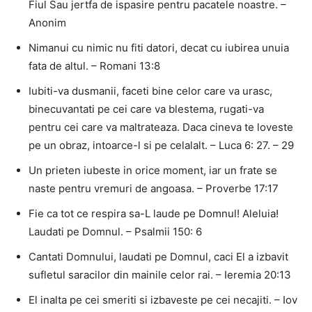
Fiul Sau jertfa de ispasire pentru pacatele noastre. –
Anonim
Nimanui cu nimic nu fiti datori, decat cu iubirea unuia
fata de altul. – Romani 13:8
Iubiti-va dusmanii, faceti bine celor care va urasc,
binecuvantati pe cei care va blestema, rugati-va
pentru cei care va maltrateaza. Daca cineva te loveste
pe un obraz, intoarce-l si pe celalalt. – Luca 6: 27. – 29
Un prieten iubeste in orice moment, iar un frate se
naste pentru vremuri de angoasa. – Proverbe 17:17
Fie ca tot ce respira sa-L laude pe Domnul! Aleluia!
Laudati pe Domnul. – Psalmii 150: 6
Cantati Domnului, laudati pe Domnul, caci El a izbavit
sufletul saracilor din mainile celor rai. – Ieremia 20:13
El inalta pe cei smeriti si izbaveste pe cei necajiti. – Iov