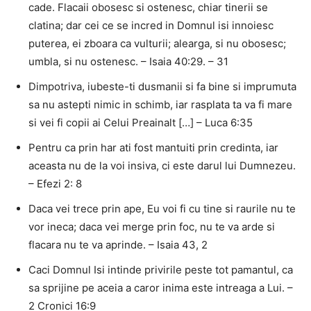
cade. Flacaii obosesc si ostenesc, chiar tinerii se
clatina; dar cei ce se incred in Domnul isi innoiesc
puterea, ei zboara ca vulturii; alearga, si nu obosesc;
umbla, si nu ostenesc. – Isaia 40:29. – 31
Dimpotriva, iubeste-ti dusmanii si fa bine si imprumuta
sa nu astepti nimic in schimb, iar rasplata ta va fi mare
si vei fi copii ai Celui Preainalt […] – Luca 6:35
Pentru ca prin har ati fost mantuiti prin credinta, iar
aceasta nu de la voi insiva, ci este darul lui Dumnezeu.
– Efezi 2: 8
Daca vei trece prin ape, Eu voi fi cu tine si raurile nu te
vor ineca; daca vei merge prin foc, nu te va arde si
flacara nu te va aprinde. – Isaia 43, 2
Caci Domnul Isi intinde privirile peste tot pamantul, ca
sa sprijine pe aceia a caror inima este intreaga a Lui. –
2 Cronici 16:9