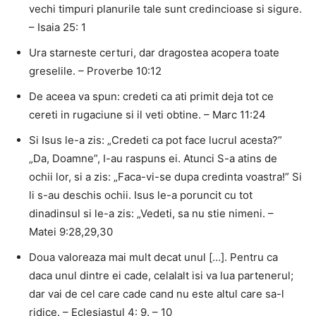
vechi timpuri planurile tale sunt credincioase si sigure.
– Isaia 25: 1
Ura starneste certuri, dar dragostea acopera toate
greselile. – Proverbe 10:12
De aceea va spun: credeti ca ati primit deja tot ce
cereti in rugaciune si il veti obtine. – Marc 11:24
Si Isus le-a zis: „Credeti ca pot face lucrul acesta?”
„Da, Doamne”, I-au raspuns ei. Atunci S-a atins de
ochii lor, si a zis: „Faca-vi-se dupa credinta voastra!” Si
li s-au deschis ochii. Isus le-a poruncit cu tot
dinadinsul si le-a zis: „Vedeti, sa nu stie nimeni. –
Matei 9:28,29,30
Doua valoreaza mai mult decat unul […]. Pentru ca
daca unul dintre ei cade, celalalt isi va lua partenerul;
dar vai de cel care cade cand nu este altul care sa-l
ridice. – Eclesiastul 4: 9. – 10