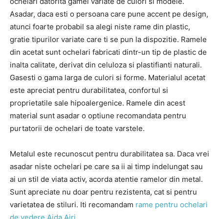
ochelari datorita gamei variate de culori si modele.
Asadar, daca esti o persoana care pune accent pe design,
atunci foarte probabil sa alegi niste rame din plastic,
gratie tipurilor variate care ti se pun la dispozitie. Ramele
din acetat sunt ochelari fabricati dintr-un tip de plastic de
inalta calitate, derivat din celuloza si plastifianti naturali.
Gasesti o gama larga de culori si forme. Materialul acetat
este apreciat pentru durabilitatea, confortul si
proprietatile sale hipoalergenice. Ramele din acest
material sunt asadar o optiune recomandata pentru
purtatorii de ochelari de toate varstele.
Metalul este recunoscut pentru durabilitatea sa. Daca vrei
asadar niste ochelari pe care sa ii ai timp indelungat sau
ai un stil de viata activ, acorda atentie ramelor din metal.
Sunt apreciate nu doar pentru rezistenta, cat si pentru
varietatea de stiluri. Iti recomandam
rame pentru ochelari
de vedere Aida Airi
.