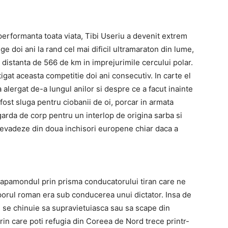
 performanta toata viata, Tibi Useriu a devenit extrem
ige doi ani la rand cel mai dificil ultramaraton din lume,
 distanta de 566 de km in imprejurimile cercului polar.
igat aceasta competitie doi ani consecutiv. In carte el
alergat de-a lungul anilor si despre ce a facut inainte
 fost sluga pentru ciobanii de oi, porcar in armata
 garda de corp pentru un interlop de origina sarba si
sa evadeze din doua inchisori europene chiar daca a
apamondul prin prisma conducatorului tiran care ne
oporul roman era sub conducerea unui dictator. Insa de
e se chinuie sa supravietuiasca sau sa scape din
in care poti refugia din Coreea de Nord trece printr-