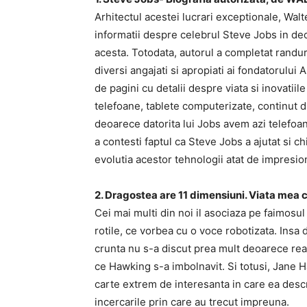
Arhitectul acestei lucrari exceptionale, Wal
informatii despre celebrul Steve Jobs in dec
acesta. Totodata, autorul a completat randur
diversi angajati si apropiati ai fondatorului
de pagini cu detalii despre viata si inovati
telefoane, tablete computerizate, continut di
deoarece datorita lui Jobs avem azi telefoan
a contesti faptul ca Steve Jobs a ajutat si 
evolutia acestor tehnologii atat de impresio
2. Dragostea are 11 dimensiuni. Viata me
Cei mai multi din noi il asociaza pe faimosu
rotile, ce vorbea cu o voce robotizata. Insa d
crunta nu s-a discut prea mult deoarece reali
ce Hawking s-a imbolnavit. Si totusi, Jane H
carte extrem de interesanta in care ea descr
incercarile prin care au trecut impreuna.