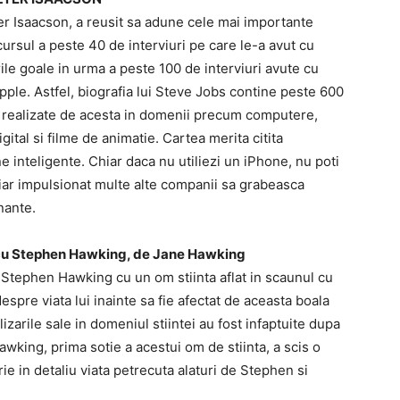
ter Isaacson, a reusit sa adune cele mai importante
ursul a peste 40 de interviuri pe care le-a avut cu
ile goale in urma a peste 100 de interviuri avute cu
 Apple. Astfel, biografia lui Steve Jobs contine peste 600
ile realizate de acesta in domenii precum computere,
gital si filme de animatie. Cartea merita citita
e inteligente. Chiar daca nu utiliezi un iPhone, nu poti
chiar impulsionat multe alte companii sa grabeasca
nante.
a cu Stephen Hawking, de Jane Hawking
l Stephen Hawking cu un om stiinta aflat in scaunul cu
espre viata lui inainte sa fie afectat de aceasta boala
zarile sale in domeniul stiintei au fost infaptuite dupa
awking, prima sotie a acestui om de stiinta, a scis o
ie in detaliu viata petrecuta alaturi de Stephen si