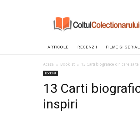
Coltul
Colectionarului
ARTICOLE
RECENZII
FILME SI SERIA
Acasă
Booklist
13 Carti biografice din care sa te 
Booklist
13 Carti biografi
inspiri
Facebook
Twitter
Pint