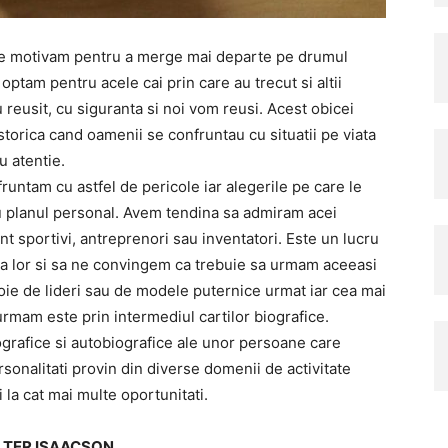
ne motivam pentru a merge mai departe pe drumul
ptam pentru acele cai prin care au trecut si altii
 reusit, cu siguranta si noi vom reusi. Acest obicei
storica cand oamenii se confruntau cu situatii pe viata
u atentie.
fruntam cu astfel de pericole iar alegerile pe care le
 planul personal. Avem tendina sa admiram acei
nt sportivi, antreprenori sau inventatori. Este un lucru
ata lor si sa ne convingem ca trebuie sa urmam aceeasi
voie de lideri sau de modele puternice urmat iar cea mai
rmam este prin intermediul cartilor biografice.
ografice si autobiografice ale unor persoane care
sonalitati provin din diverse domenii de activitate
 la cat mai multe oportunitati.
WALTER ISAACSON