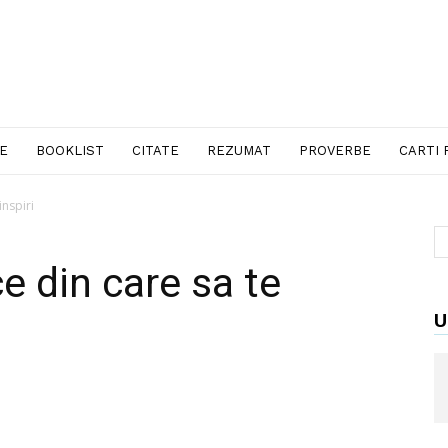
LE
BOOKLIST
CITATE
REZUMAT
PROVERBE
CARTI 
inspiri
ce din care sa te
U
erest
WhatsApp