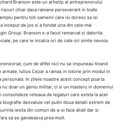
. Richard Branson este un arhetip al antreprenorului
a riscuri chiar daca ramane perseverant in toate
emplu pentru toti oamenii care isi doresc sa isi
 inceput de jos si a fondat una din cele mai
in Group. Branson s-a facut remarcat si datorita
ale, pe care le incalca ori de cate ori simte nevoia.
epreneoriat, cum de altfel nici nu se impuneau tinand
 armate, Iulius Cezar a ramas in istorie prin modul in
ea personala. In zilele noastre acest concept poarta
 nu doar un geniu militar, ci si un masteru in domeniul
 isi consolideze reteaua de legaturi care exista la acel
biografie dezvaluie cel putin doua detalii extrem de
urinta iesita din comun de a-si face aliati dar si
 fara sa se gandeasca prea mult.