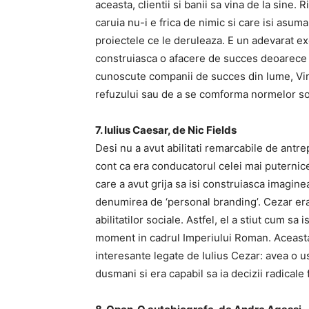
aceasta, clientii si banii sa vina de la sine
caruia nu-i e frica de nimic si care isi asum
proiectele ce le deruleaza. E un adevarat ex
construiasca o afacere de succes deoarece a
cunoscute companii de succes din lume, Virg
refuzului sau de a se comforma normelor soci
7. Iulius Caesar, de Nic Fields
Desi nu a avut abilitati remarcabile de antr
cont ca era conducatorul celei mai puternice
care a avut grija sa isi construiasca imagin
denumirea de ‘personal branding’. Cezar era
abilitatilor sociale. Astfel, el a stiut cum sa
moment in cadrul Imperiului Roman. Aceasta 
interesante legate de Iulius Cezar: avea o us
dusmani si era capabil sa ia decizii radicale