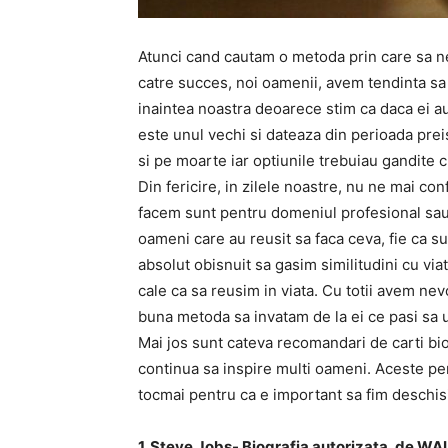
Atunci cand cautam o metoda prin care sa 
catre succes, noi oamenii, avem tendinta sa o
inaintea noastra deoarece stim ca daca ei au
este unul vechi si dateaza din perioada prei
si pe moarte iar optiunile trebuiau gandite c
Din fericire, in zilele noastre, nu ne mai con
facem sunt pentru domeniul profesional sau
oameni care au reusit sa faca ceva, fie ca su
absolut obisnuit sa gasim similitudini cu vi
cale ca sa reusim in viata. Cu totii avem ne
buna metoda sa invatam de la ei ce pasi sa u
Mai jos sunt cateva recomandari de carti bi
continua sa inspire multi oameni. Aceste per
tocmai pentru ca e important sa fim deschisi
1. Steve Jobs- Biografia autorizata, de 