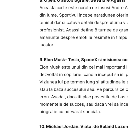
8. Open. O autobiografe, de Andre Agassi
Aceasta carte este narata de insusi Andre Ag
din lume. Sportivul incepe naratiunea oferin
tenisul dar si cateva detalii despre ultima vi
profesionist. Agassi detine 8 turnee de gran
amanunte despre emotiile resimite in timpul 
jucatori.
9. Elon Musk- Tesla, SpaceX si misiunea con
Elon Musk este unul din cei mai importanti li
dezvoltat in copilarie, cand a inceput sa isi
Viziunea lui pe termen lung si atitudinea lej
stau la baza succesului sau. Pe parcurs ce ci
erou. Asadar, daca iti plac povestile de busi
momentele de succes, sau daca vrei sa incepi
biografie cu adevarat speciala.
10. Michael Jordan: Viata, de Roland Laze