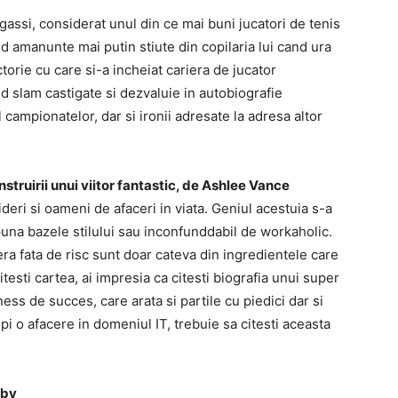
assi, considerat unul din ce mai buni jucatori de tenis
d amanunte mai putin stiute din copilaria lui cand ura
ctorie cu care si-a incheiat cariera de jucator
d slam castigate si dezvaluie in autobiografie
campionatelor, dar si ironii adresate la adresa altor
struirii unui viitor fantastic, de Ashlee Vance
deri si oameni de afaceri in viata. Geniul acestuia s-a
 puna bazele stilului sau inconfunddabil de workaholic.
era fata de risc sunt doar cateva din ingredientele care
testi cartea, ai impresia ca citesti biografia unui super
ness de succes, care arata si partile cu piedici dar si
 o afacere in domeniul IT, trebuie sa citesti aceasta
nby