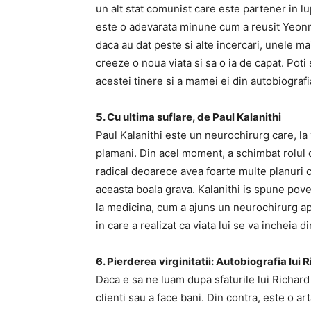
un alt stat comunist care este partener in lu
este o adevarata minune cum a reusit Yeon
daca au dat peste si alte incercari, unele mai
creeze o noua viata si sa o ia de capat. Poti 
acestei tinere si a mamei ei din autobiograf
5. Cu ultima suflare, de Paul Kalanithi
Paul Kalanithi este un neurochirurg care, la 
plamani. Din acel moment, a schimbat rolul d
radical deoarece avea foarte multe planuri c
aceasta boala grava. Kalanithi is spune pov
la medicina, cum a ajuns un neurochirurg apr
in care a realizat ca viata lui se va incheia d
6. Pierderea virginitatii: Autobiografia lu
Daca e sa ne luam dupa sfaturile lui Richard
clienti sau a face bani. Din contra, este o ar