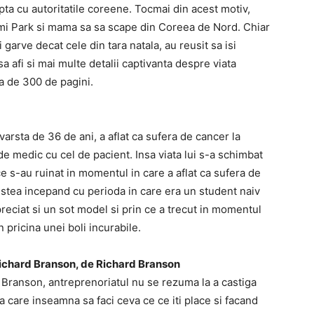
pta cu autoritatile coreene. Tocmai din acest motiv,
mi Park si mama sa sa scape din Coreea de Nord. Chiar
 garve decat cele din tara natala, au reusit sa isi
sa afi si mai multe detalii captivanta despre viata
ia de 300 de pagini.
varsta de 36 de ani, a aflat ca sufera de cancer la
e medic cu cel de pacient. Insa viata lui s-a schimbat
e s-au ruinat in momentul in care a aflat ca sufera de
estea incepand cu perioda in care era un student naiv
eciat si un sot model si prin ce a trecut in momentul
in pricina unei boli incurabile.
i Richard Branson, de Richard Branson
 Branson, antreprenoriatul nu se rezuma la a castiga
ta care inseamna sa faci ceva ce ce iti place si facand